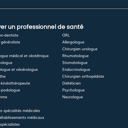
er un professionnel de santé
en-dentiste
ORL
généraliste
Allergologue
Chirurgien urologue
gue médical et obstétrique
Rhumatologue
ologue
Stomatologue
logue et vénérologue
Endocrinologue
the
Chirurgien orthopédiste
kinésithérapeute
Diététicien
e-podologue
Psychologue
emme
Neurologue
es spécialités médicales
 établissements médicaux
spécialistes