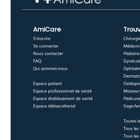
AmiCare
Trouv
S'inscrire
Chirurgi
Se connecter
Médecin 
Nous contacter
Pédiatre
FAQ
Gynécolo
Qui sommes-nous
Ophtalm
Dermato
Espace patient
Ostéopa
Espace professionnel de santé
Masseur-
Espace établissement de santé
Pédicur
Espace télésecrétariat
Sage-f
Toutes l
Tous les
Tous les 