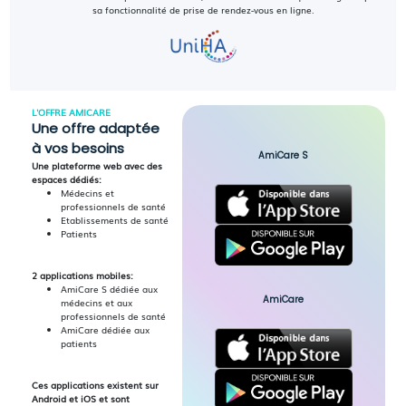
sa fonctionnalité de prise de rendez-vous en ligne.
L'OFFRE AMICARE
Une offre adaptée
à vos besoins
AmiCare S
Une plateforme web avec des
espaces dédiés:
Médecins et
professionnels de santé
Etablissements de santé
Patients
2 applications mobiles:
AmiCare S dédiée aux
AmiCare
médecins et aux
professionnels de santé
AmiCare dédiée aux
patients
Ces applications existent sur
Android et iOS et sont