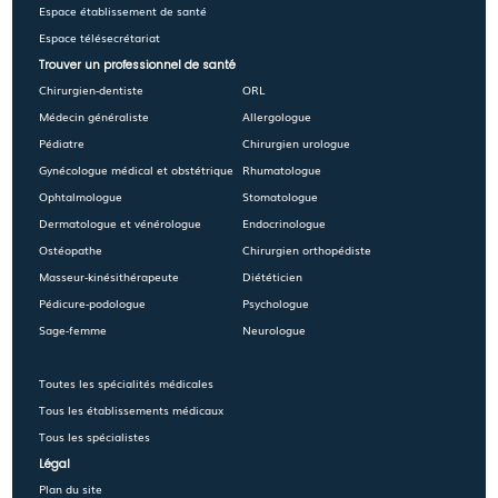
Espace établissement de santé
Espace télésecrétariat
Trouver un professionnel de santé
Chirurgien-dentiste
ORL
Médecin généraliste
Allergologue
Pédiatre
Chirurgien urologue
Gynécologue médical et obstétrique
Rhumatologue
Ophtalmologue
Stomatologue
Dermatologue et vénérologue
Endocrinologue
Ostéopathe
Chirurgien orthopédiste
Masseur-kinésithérapeute
Diététicien
Pédicure-podologue
Psychologue
Sage-femme
Neurologue
Toutes les spécialités médicales
Tous les établissements médicaux
Tous les spécialistes
Légal
Plan du site