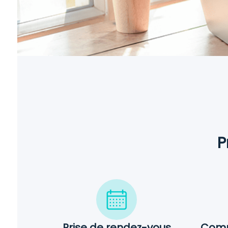
P
Prise de rendez-vous
Comm