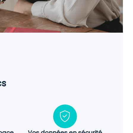
cs
space
Vos données en sécurité