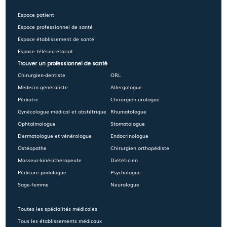
Espace patient
Espace professionnel de santé
Espace établissement de santé
Espace télésecrétariat
Trouver un professionnel de santé
Chirurgien-dentiste
ORL
Médecin généraliste
Allergologue
Pédiatre
Chirurgien urologue
Gynécologue médical et obstétrique
Rhumatologue
Ophtalmologue
Stomatologue
Dermatologue et vénérologue
Endocrinologue
Ostéopathe
Chirurgien orthopédiste
Masseur-kinésithérapeute
Diététicien
Pédicure-podologue
Psychologue
Sage-femme
Neurologue
Toutes les spécialités médicales
Tous les établissements médicaux