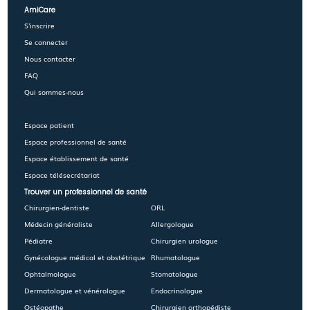
AmiCare
S'inscrire
Se connecter
Nous contacter
FAQ
Qui sommes-nous
Espace patient
Espace professionnel de santé
Espace établissement de santé
Espace télésecrétariat
Trouver un professionnel de santé
Chirurgien-dentiste
ORL
Médecin généraliste
Allergologue
Pédiatre
Chirurgien urologue
Gynécologue médical et obstétrique
Rhumatologue
Ophtalmologue
Stomatologue
Dermatologue et vénérologue
Endocrinologue
Ostéopathe
Chirurgien orthopédiste