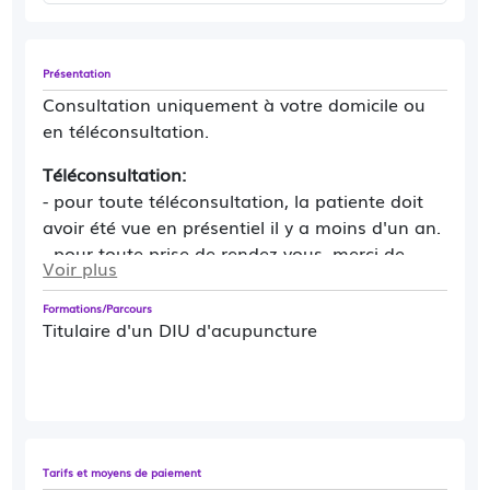
Présentation
Consultation uniquement à votre domicile ou
en téléconsultation.
Téléconsultation:
- pour toute téléconsultation, la patiente doit
avoir été vue en présentiel il y a moins d'un an.
- pour toute prise de rendez-vous, merci de
Voir plus
m'envoyer un SMS au 07 82 24 04 90 afin de
convenir ensemble d'une date de
Formations/Parcours
Titulaire d'un DIU d'acupuncture
téléconsultation.
Tarifs et moyens de paiement