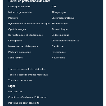
Trouver un professionnel de santé
Chirurgien-dentiste
ORL
Médecin généraliste
Allergologue
Pédiatre
Chirurgien urologue
Gynécologue médical et obstétrique
Rhumatologue
Ophtalmologue
Stomatologue
Dermatologue et vénérologue
Endocrinologue
Ostéopathe
Chirurgien orthopédiste
Masseur-kinésithérapeute
Diététicien
Pédicure-podologue
Psychologue
Sage-femme
Neurologue
Toutes les spécialités médicales
Tous les établissements médicaux
Tous les spécialistes
Légal
Plan du site
Conditions Générales d'Utilisation
Politique de confidentialité