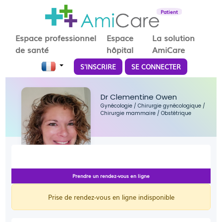
Patient
Espace professionnel
Espace
La solution
de santé
hôpital
AmiCare
S'INSCRIRE
SE CONNECTER
Dr Clementine Owen
Gynécologie
/
Chirurgie gynécologique
/
Chirurgie mammaire
/
Obstétrique
Prendre un rendez-vous en ligne
Prise de rendez-vous en ligne indisponible