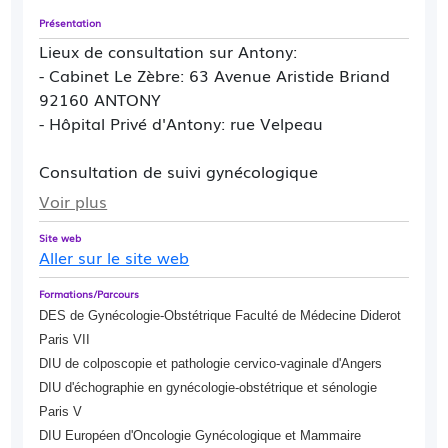
Présentation
Lieux de consultation sur Antony:
- Cabinet Le Zèbre: 63 Avenue Aristide Briand
92160 ANTONY
- Hôpital Privé d'Antony: rue Velpeau
Consultation de suivi gynécologique
Consultation de suivi de grossesse
Voir plus
Consultation de chirurgie gynécologique,
Site web
pelvienne et mammaire
Aller sur le site web
Consultation de chirurgie et de suivi
oncologique (gynécologie pelvienne et
Formations/Parcours
mammaire)
DES de Gynécologie-Obstétrique Faculté de Médecine Diderot
Consultation d'endométriose
Paris VII
Colposcopie - Hystéroscopie diagnostique
DIU de colposcopie et pathologie cervico-vaginale d'Angers
Pas de consultation d'Aide médicale à la
DIU d'échographie en gynécologie-obstétrique et sénologie
Procréation
Paris V
DIU Européen d'Oncologie Gynécologique et Mammaire