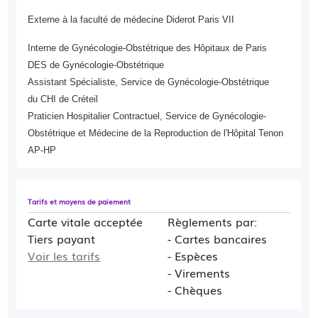
Vous êtes future maman
Externe à la faculté de médecine Diderot Paris VII
Votre dossier d'admission à la Maternité
Interne de Gynécologie-Obstétrique des Hôpitaux de Paris
d'Antony
DES de Gynécologie-Obstétrique
Assistant Spécialiste, Service de Gynécologie-Obstétrique
du CHI de Créteil
Praticien Hospitalier Contractuel, Service de Gynécologie-
Obstétrique et Médecine de la Reproduction de l'Hôpital Tenon
AP-HP
Tarifs et moyens de paiement
Carte vitale acceptée
Règlements par:
Tiers payant
- Cartes bancaires
Voir les tarifs
- Espèces
- Virements
- Chèques