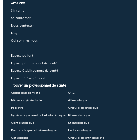
AmiCare
S'inscrire
Se connecter
Nous contacter
FAQ
Qui sommes-nous
Espace patient
Espace professionnel de santé
Espace établissement de santé
Espace télésecrétariat
Trouver un professionnel de santé
Chirurgien-dentiste
ORL
Médecin généraliste
Allergologue
Pédiatre
Chirurgien urologue
Gynécologue médical et obstétrique
Rhumatologue
Ophtalmologue
Stomatologue
Dermatologue et vénérologue
Endocrinologue
Ostéopathe
Chirurgien orthopédiste