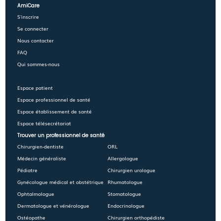
AmiCare
S'inscrire
Se connecter
Nous contacter
FAQ
Qui sommes-nous
Espace patient
Espace professionnel de santé
Espace établissement de santé
Espace télésecrétariat
Trouver un professionnel de santé
Chirurgien-dentiste
ORL
Médecin généraliste
Allergologue
Pédiatre
Chirurgien urologue
Gynécologue médical et obstétrique
Rhumatologue
Ophtalmologue
Stomatologue
Dermatologue et vénérologue
Endocrinologue
Ostéopathe
Chirurgien orthopédiste