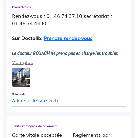
Présentation
Rendez-vous : 01.46.74.37.10 secrétariat :
01.46.74.44.60
Sur Doctolib:
Prendre rendez-vous
Le docteur ROUACH ne prend pas en charge les troubles 
Voir plus
sexuels et de la fertilité.
 En cas d'urgence (cancers ou 
calculs), veuillez appeler directement au secrétariat, 
pour avoir un rendez-vous rapide, au 01 46 74 44 60 ou au 
01 46 74 44 65.
Site web
Aller sur le site web
Tarifs et moyens de paiement
Carte vitale acceptée
Règlements par: