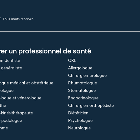
 Tous droits réservés.
er un professionnel de santé
en-dentiste
ORL
généraliste
Allergologue
Chirurgien urologue
gue médical et obstétrique
Rhumatologue
ologue
Stomatologue
logue et vénérologue
Endocrinologue
the
Chirurgien orthopédiste
kinésithérapeute
Diététicien
e-podologue
Psychologue
emme
Neurologue