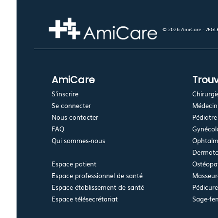
© 2026 AmiCare - ÆGLÉ.
AmiCare
Trouv
S'inscrire
Chirurgi
Se connecter
Médecin 
Nous contacter
Pédiatre
FAQ
Gynécolo
Qui sommes-nous
Ophtalm
Dermato
Espace patient
Ostéopa
Espace professionnel de santé
Masseur-
Espace établissement de santé
Pédicur
Espace télésecrétariat
Sage-f