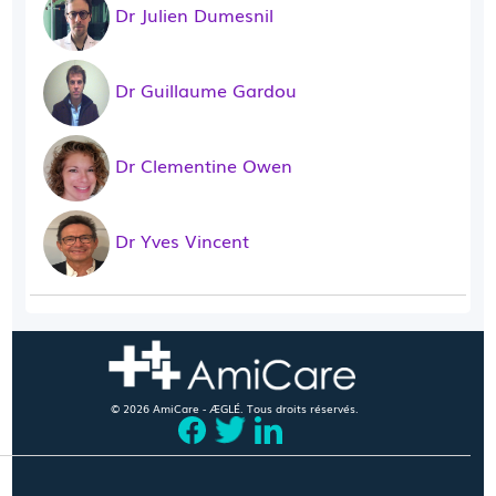
Dr Julien Dumesnil
Dr Guillaume Gardou
Dr Clementine Owen
Dr Yves Vincent
© 2026 AmiCare - ÆGLÉ. Tous droits réservés.