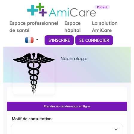
Patient
Espace professionnel
Espace
La solution
de santé
hôpital
AmiCare
S'INSCRIRE
SE CONNECTER
Néphrologie
Prendre un rendez-vous en ligne
Motif de consultation