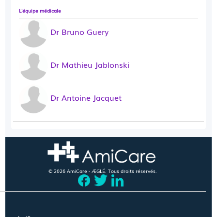
L'équipe médicale
Dr Bruno Guery
Dr Mathieu Jablonski
Dr Antoine Jacquet
© 2026 AmiCare - ÆGLÉ. Tous droits réservés.