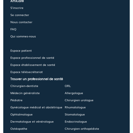
AmiCare
S'inscrire
Se connecter
Nous contacter
FAQ
Qui sommes-nous
Espace patient
Espace professionnel de santé
Espace établissement de santé
Espace télésecrétariat
Trouver un professionnel de santé
Chirurgien-dentiste
ORL
Médecin généraliste
Allergologue
Pédiatre
Chirurgien urologue
Gynécologue médical et obstétrique
Rhumatologue
Ophtalmologue
Stomatologue
Dermatologue et vénérologue
Endocrinologue
Ostéopathe
Chirurgien orthopédiste