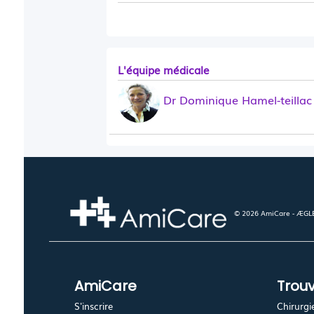
L'équipe médicale
Dr Dominique Hamel-teillac
© 2026 AmiCare - ÆGLÉ.
AmiCare
Trouv
S'inscrire
Chirurgi