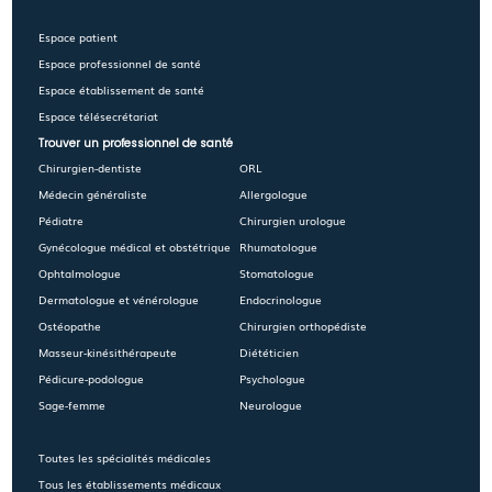
Espace patient
Espace professionnel de santé
Espace établissement de santé
Espace télésecrétariat
Trouver un professionnel de santé
Chirurgien-dentiste
ORL
Médecin généraliste
Allergologue
Pédiatre
Chirurgien urologue
Gynécologue médical et obstétrique
Rhumatologue
Ophtalmologue
Stomatologue
Dermatologue et vénérologue
Endocrinologue
Ostéopathe
Chirurgien orthopédiste
Masseur-kinésithérapeute
Diététicien
Pédicure-podologue
Psychologue
Sage-femme
Neurologue
Toutes les spécialités médicales
Tous les établissements médicaux