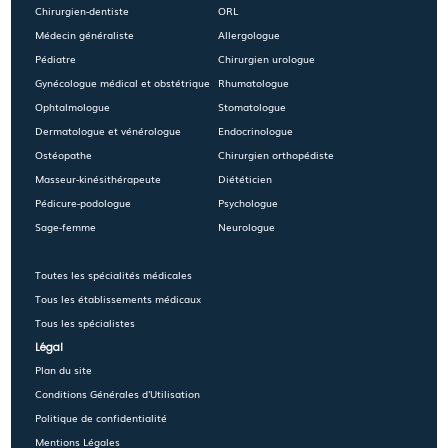
Chirurgien-dentiste
ORL
Médecin généraliste
Allergologue
Pédiatre
Chirurgien urologue
Gynécologue médical et obstétrique
Rhumatologue
Ophtalmologue
Stomatologue
Dermatologue et vénérologue
Endocrinologue
Ostéopathe
Chirurgien orthopédiste
Masseur-kinésithérapeute
Diététicien
Pédicure-podologue
Psychologue
Sage-femme
Neurologue
Toutes les spécialités médicales
Tous les établissements médicaux
Tous les spécialistes
Légal
Plan du site
Conditions Générales d'Utilisation
Politique de confidentialité
Mentions Légales