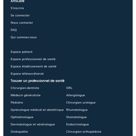
AmiCare
S'inscrire
Se connecter
Nous contacter
FAQ
Qui sommes-nous
Espace patient
Espace professionnel de santé
Espace établissement de santé
Espace télésecrétariat
Trouver un professionnel de santé
Chirurgien-dentiste
ORL
Médecin généraliste
Allergologue
Pédiatre
Chirurgien urologue
Gynécologue médical et obstétrique
Rhumatologue
Ophtalmologue
Stomatologue
Dermatologue et vénérologue
Endocrinologue
Ostéopathe
Chirurgien orthopédiste