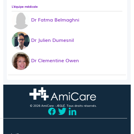
L'équipe médicale
Dr Fatma Belmaghni
Dr Julien Dumesnil
Dr Clementine Owen
© 2026 AmiCare - ÆGLÉ. Tous droits réservés.