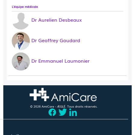
L'équipe médicale
Dr Aurelien Desbeaux
Dr Geoffrey Goudard
Dr Emmanuel Laumonier
© 2026 AmiCare - ÆGLÉ. Tous droits réservés.