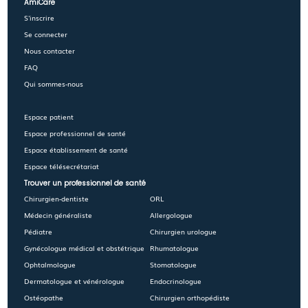
AmiCare
S'inscrire
Se connecter
Nous contacter
FAQ
Qui sommes-nous
Espace patient
Espace professionnel de santé
Espace établissement de santé
Espace télésecrétariat
Trouver un professionnel de santé
Chirurgien-dentiste
ORL
Médecin généraliste
Allergologue
Pédiatre
Chirurgien urologue
Gynécologue médical et obstétrique
Rhumatologue
Ophtalmologue
Stomatologue
Dermatologue et vénérologue
Endocrinologue
Ostéopathe
Chirurgien orthopédiste