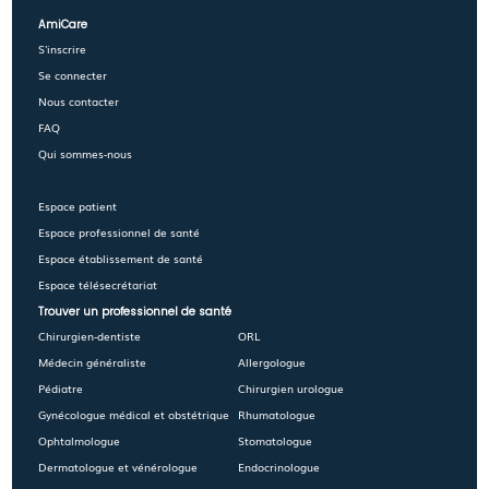
AmiCare
S'inscrire
Se connecter
Nous contacter
FAQ
Qui sommes-nous
Espace patient
Espace professionnel de santé
Espace établissement de santé
Espace télésecrétariat
Trouver un professionnel de santé
Chirurgien-dentiste
ORL
Médecin généraliste
Allergologue
Pédiatre
Chirurgien urologue
Gynécologue médical et obstétrique
Rhumatologue
Ophtalmologue
Stomatologue
Dermatologue et vénérologue
Endocrinologue