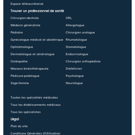
Espace télésecrétariat
Trouver un professionnel de santé
Chirurgien-dentiste
ORL
Médecin généraliste
Allergologue
Pédiatre
Chirurgien urologue
Gynécologue médical et obstétrique
Rhumatologue
Ophtalmologue
Stomatologue
Dermatologue et vénérologue
Endocrinologue
Ostéopathe
Chirurgien orthopédiste
Masseur-kinésithérapeute
Diététicien
Pédicure-podologue
Psychologue
Sage-femme
Neurologue
Toutes les spécialités médicales
Tous les établissements médicaux
Tous les spécialistes
Légal
Plan du site
Conditions Générales d'Utilisation